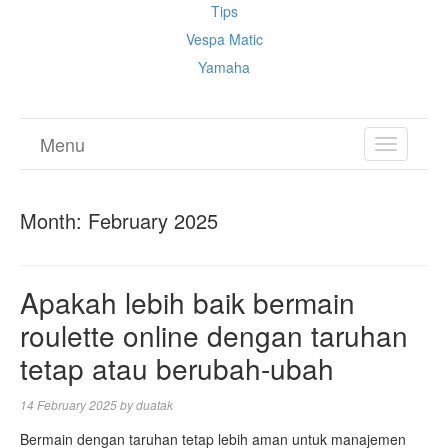
Tips
Vespa Matic
Yamaha
Menu
TOGGL
NAVIGA
Month:
February 2025
Apakah lebih baik bermain
roulette online dengan taruhan
tetap atau berubah-ubah
14 February 2025
by
duatak
Bermain dengan taruhan tetap lebih aman untuk manajemen