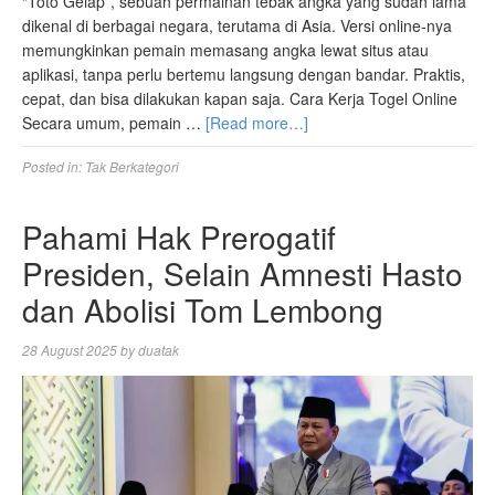
“Toto Gelap”, sebuah permainan tebak angka yang sudah lama
dikenal di berbagai negara, terutama di Asia. Versi online-nya
memungkinkan pemain memasang angka lewat situs atau
aplikasi, tanpa perlu bertemu langsung dengan bandar. Praktis,
cepat, dan bisa dilakukan kapan saja. Cara Kerja Togel Online
Secara umum, pemain …
[Read more…]
Posted in:
Tak Berkategori
Pahami Hak Prerogatif
Presiden, Selain Amnesti Hasto
dan Abolisi Tom Lembong
28 August 2025
by
duatak