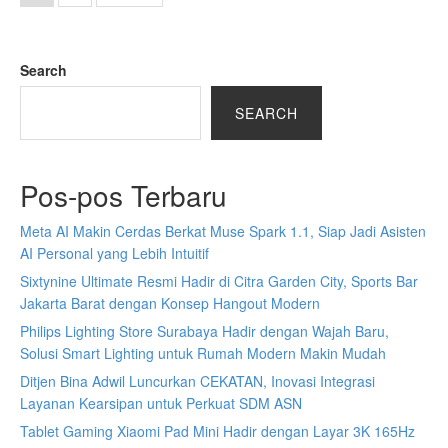
Search
SEARCH
Pos-pos Terbaru
Meta AI Makin Cerdas Berkat Muse Spark 1.1, Siap Jadi Asisten
AI Personal yang Lebih Intuitif
Sixtynine Ultimate Resmi Hadir di Citra Garden City, Sports Bar
Jakarta Barat dengan Konsep Hangout Modern
Philips Lighting Store Surabaya Hadir dengan Wajah Baru,
Solusi Smart Lighting untuk Rumah Modern Makin Mudah
Ditjen Bina Adwil Luncurkan CEKATAN, Inovasi Integrasi
Layanan Kearsipan untuk Perkuat SDM ASN
Tablet Gaming Xiaomi Pad Mini Hadir dengan Layar 3K 165Hz