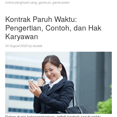
online penghasil uang
,
game pc
,
game poker
Kontrak Paruh Waktu:
Pengertian, Contoh, dan Hak
Karyawan
30 August 2025
by
duatak
Dalam dunia ketenagakerjaan, istilah kontrak paruh waktu