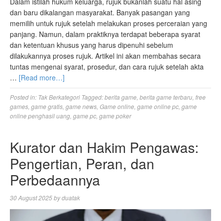
Dalam istilah hukum keluarga, rujuk bukanlah suatu hal asing
dan baru dikalangan masyarakat. Banyak pasangan yang
memilih untuk rujuk setelah melakukan proses perceraian yang
panjang. Namun, dalam praktiknya terdapat beberapa syarat
dan ketentuan khusus yang harus dipenuhi sebelum
dilakukannya proses rujuk. Artikel ini akan membahas secara
tuntas mengenai syarat, prosedur, dan cara rujuk setelah akta
…
[Read more…]
Posted in:
Tak Berkategori
Tagged:
berita game
,
berita game terbaru
,
free
games
,
game gratis
,
game news
,
Game online
,
game online pc
,
game
online penghasil uang
,
game pc
,
game poker
Kurator dan Hakim Pengawas:
Pengertian, Peran, dan
Perbedaannya
30 August 2025
by
duatak