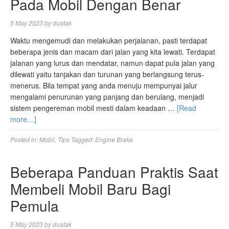
Pada Mobil Dengan Benar
5 May 2023
by
duatak
Waktu mengemudi dan melakukan perjalanan, pasti terdapat
beberapa jenis dan macam dari jalan yang kita lewati. Terdapat
jalanan yang lurus dan mendatar, namun dapat pula jalan yang
dilewati yaitu tanjakan dan turunan yang berlangsung terus-
menerus. Bila tempat yang anda menuju mempunyai jalur
mengalami penurunan yang panjang dan berulang, menjadi
sistem pengereman mobil mesti dalam keadaan …
[Read
more…]
Posted in:
Mobil
,
Tips
Tagged:
Engine Brake
Beberapa Panduan Praktis Saat
Membeli Mobil Baru Bagi
Pemula
5 May 2023
by
duatak