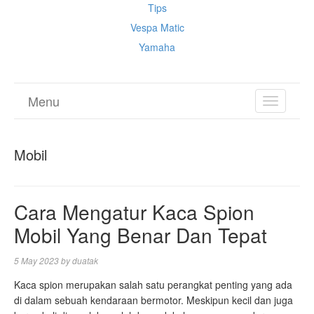
Tips
Vespa Matic
Yamaha
Menu
TOGGL
NAVIGA
Mobil
Cara Mengatur Kaca Spion
Mobil Yang Benar Dan Tepat
5 May 2023
by
duatak
Kaca spion merupakan salah satu perangkat penting yang ada
di dalam sebuah kendaraan bermotor. Meskipun kecil dan juga