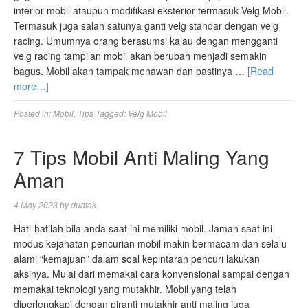
interior mobil ataupun modifikasi eksterior termasuk Velg Mobil.
Termasuk juga salah satunya ganti velg standar dengan velg
racing. Umumnya orang berasumsi kalau dengan mengganti
velg racing tampilan mobil akan berubah menjadi semakin
bagus. Mobil akan tampak menawan dan pastinya …
[Read
more…]
Posted in:
Mobil
,
Tips
Tagged:
Velg Mobil
7 Tips Mobil Anti Maling Yang
Aman
4 May 2023
by
duatak
Hati-hatilah bila anda saat ini memiliki mobil. Jaman saat ini
modus kejahatan pencurian mobil makin bermacam dan selalu
alami “kemajuan” dalam soal kepintaran pencuri lakukan
aksinya. Mulai dari memakai cara konvensional sampai dengan
memakai teknologi yang mutakhir. Mobil yang telah
diperlengkapi dengan piranti mutakhir anti maling juga