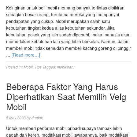
Keinginan untuk beli mobil memang banyak terlintas dipikiran
sebagian besar orang, terutama mereka yang mempunyai
pendapatan yang cukup. Mobil merupakan salah satu
kebutuhan tingkat kedua alias kebutuhan sekunder. Jika
kebutuhan pokok yang lain sudah dipenuhi, maka manusia akan
memerlukan kebutuhan lain yang lebih berkelas. Namun, dalam
membeli mobil tidak semudah membeli kacang goreng di pinggir
…
[Read more…]
Posted in:
Mobil
,
Tips
Tagged:
mobil baru
Beberapa Faktor Yang Harus
Diperhatikan Saat Memilih Velg
Mobil
5 May 2023
by
duatak
Untuk memberi performa mobil pribadi supaya tampak lebih
gagah dan keren, modifikasi mobil jawabannya, baik modifikasi