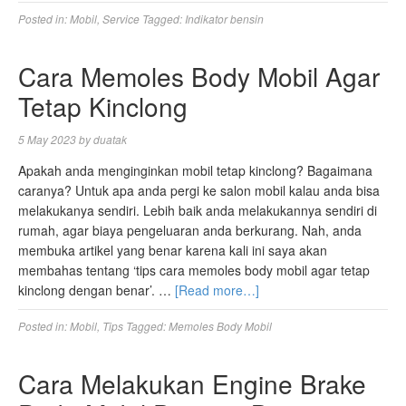
Posted in:
Mobil
,
Service
Tagged:
Indikator bensin
Cara Memoles Body Mobil Agar
Tetap Kinclong
5 May 2023
by
duatak
Apakah anda menginginkan mobil tetap kinclong? Bagaimana
caranya? Untuk apa anda pergi ke salon mobil kalau anda bisa
melakukanya sendiri. Lebih baik anda melakukannya sendiri di
rumah, agar biaya pengeluaran anda berkurang. Nah, anda
membuka artikel yang benar karena kali ini saya akan
membahas tentang ‘tips cara memoles body mobil agar tetap
kinclong dengan benar’. …
[Read more…]
Posted in:
Mobil
,
Tips
Tagged:
Memoles Body Mobil
Cara Melakukan Engine Brake