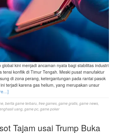
global kini menjadi ancaman nyata bagi stabilitas industri
a tensi konflik di Timur Tengah. Meski pusat manufaktur
gsung di zona perang, ketergantungan pada rantai pasok
 ini terjadi karena gas helium, yang merupakan unsur
re…]
me
,
berita game terbaru
,
free games
,
game gratis
,
game news
,
enghasil uang
,
game pc
,
game poker
sot Tajam usai Trump Buka