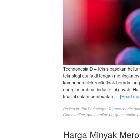
TechnonesiaID – Krisis pasokan helium 
teknologi dunia di tengah meningkatny
komponen elektronik tidak berada lan
energi membuat industri ini goyah. Hal
krusial dalam pembuatan …
[Read mo
Posted in:
Tak Berkategori
Tagged:
berita ga
Game online
,
game online pc
,
game online p
Harga Minyak Mero