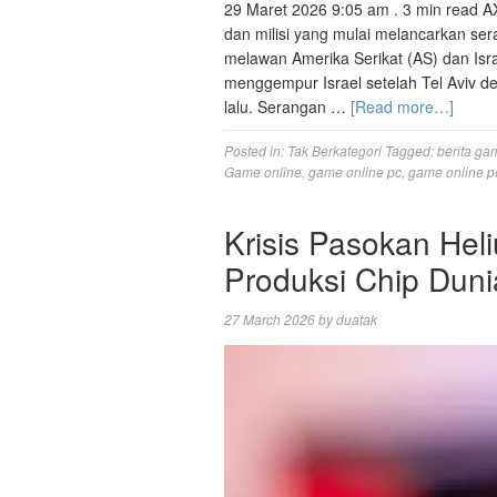
29 Maret 2026 9:05 am . 3 min read A
dan milisi yang mulai melancarkan s
melawan Amerika Serikat (AS) dan Israel
menggempur Israel setelah Tel Aviv 
lalu. Serangan …
[Read more…]
Posted in:
Tak Berkategori
Tagged:
berita ga
Game online
,
game online pc
,
game online p
Krisis Pasokan He
Produksi Chip Duni
27 March 2026
by
duatak