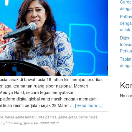
Garden
denga
Philip
dengan
untuk
Ditje
Inovas
Perku
Tablet
denga
al anak di bawah usia 16 tahun kini menjadi prioritas
Ko
njaga keamanan ruang siber nasional. Menteri
 Meutya Hafid, secara tegas menyatakan
No co
 platform digital global yang masih enggan mematuhi
ini telah resmi berjalan sejak 28 Maret …
[Read more…]
me
,
berita game terbaru
,
free games
,
game gratis
,
game news
,
enghasil uang
,
game pc
,
game poker