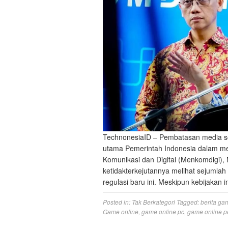
TechnonesiaID – Pembatasan media sosi
utama Pemerintah Indonesia dalam me
Komunikasi dan Digital (Menkomdigi),
ketidakterkejutannya melihat sejumlah
regulasi baru ini. Meskipun kebijakan 
Posted in:
Tak Berkategori
Tagged:
berita ga
Game online
,
game online pc
,
game online p