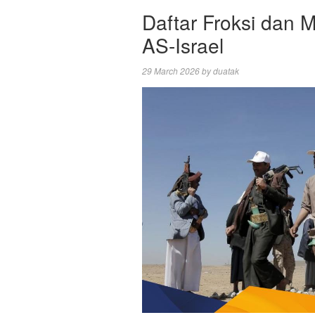
Daftar Froksi dan M
AS-Israel
29 March 2026
by
duatak