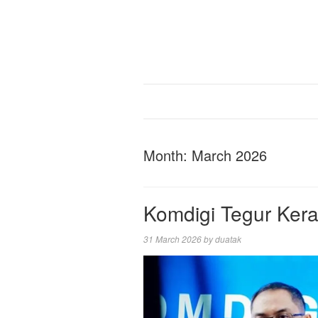
Month:
March 2026
Komdigi Tegur Ker
31 March 2026
by
duatak