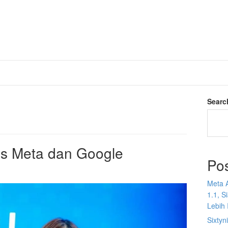
Searc
as Meta dan Google
Po
Meta 
1.1, S
Lebih I
Sixtyn