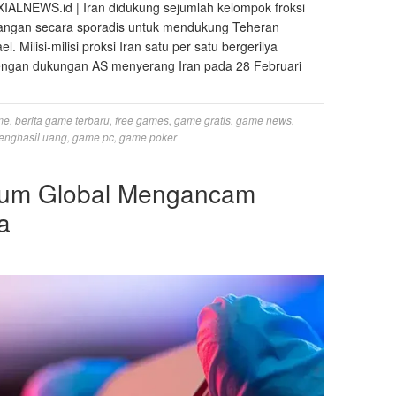
XIALNEWS.id | Iran didukung sejumlah kelompok froksi
erangan secara sporadis untuk mendukung Teheran
. Milisi-milisi proksi Iran satu per satu bergerilya
dengan dukungan AS menyerang Iran pada 28 Februari
me
,
berita game terbaru
,
free games
,
game gratis
,
game news
,
enghasil uang
,
game pc
,
game poker
lium Global Mengancam
a