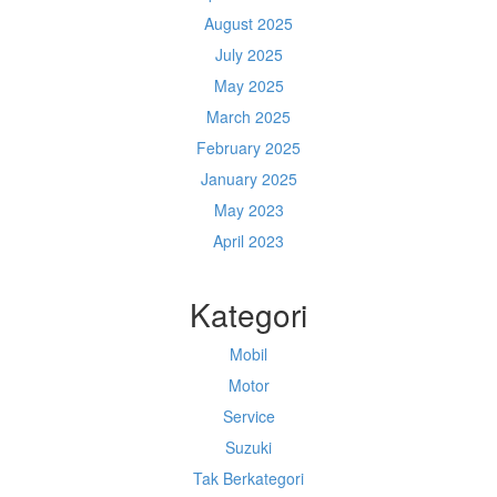
August 2025
July 2025
May 2025
March 2025
February 2025
January 2025
May 2023
April 2023
Kategori
Mobil
Motor
Service
Suzuki
Tak Berkategori