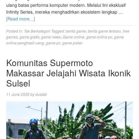
ulang batas performa komputer modern. Melalui lini eksklusif
Infinity Series, mereka menghadirkan ekosistem lengkap …
[Read more…]
Posted in:
Tak Berkategori
Tagged:
berita game
,
berita game terbaru
,
free
games
,
game gratis
,
game news
,
Game online
,
game online pc
,
game
online penghasil uang
,
game pc
,
game poker
Komunitas Supermoto
Makassar Jelajahi Wisata Ikonik
Sulsel
11 June 2026
by
duatak