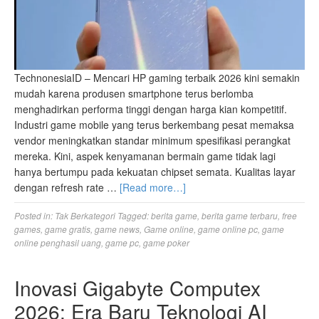
TechnonesiaID – Mencari HP gaming terbaik 2026 kini semakin
mudah karena produsen smartphone terus berlomba
menghadirkan performa tinggi dengan harga kian kompetitif.
Industri game mobile yang terus berkembang pesat memaksa
vendor meningkatkan standar minimum spesifikasi perangkat
mereka. Kini, aspek kenyamanan bermain game tidak lagi
hanya bertumpu pada kekuatan chipset semata. Kualitas layar
dengan refresh rate …
[Read more…]
Posted in:
Tak Berkategori
Tagged:
berita game
,
berita game terbaru
,
free
games
,
game gratis
,
game news
,
Game online
,
game online pc
,
game
online penghasil uang
,
game pc
,
game poker
Inovasi Gigabyte Computex
2026: Era Baru Teknologi AI