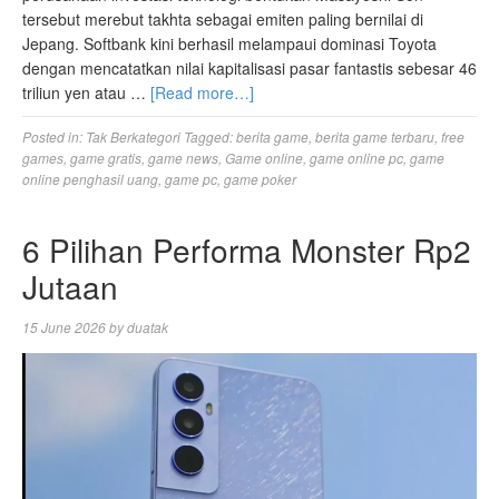
tersebut merebut takhta sebagai emiten paling bernilai di
Jepang. Softbank kini berhasil melampaui dominasi Toyota
dengan mencatatkan nilai kapitalisasi pasar fantastis sebesar 46
triliun yen atau …
[Read more…]
Posted in:
Tak Berkategori
Tagged:
berita game
,
berita game terbaru
,
free
games
,
game gratis
,
game news
,
Game online
,
game online pc
,
game
online penghasil uang
,
game pc
,
game poker
6 Pilihan Performa Monster Rp2
Jutaan
15 June 2026
by
duatak