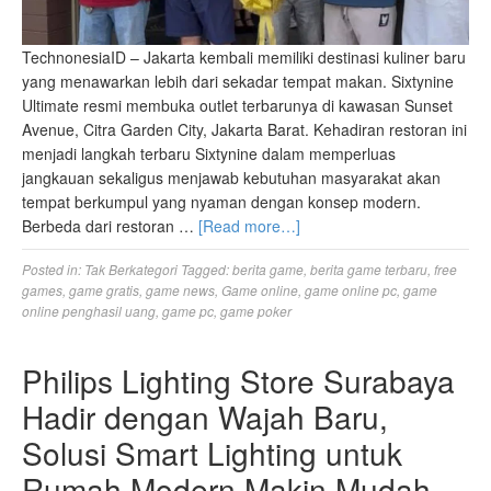
TechnonesiaID – Jakarta kembali memiliki destinasi kuliner baru
yang menawarkan lebih dari sekadar tempat makan. Sixtynine
Ultimate resmi membuka outlet terbarunya di kawasan Sunset
Avenue, Citra Garden City, Jakarta Barat. Kehadiran restoran ini
menjadi langkah terbaru Sixtynine dalam memperluas
jangkauan sekaligus menjawab kebutuhan masyarakat akan
tempat berkumpul yang nyaman dengan konsep modern.
Berbeda dari restoran …
[Read more…]
Posted in:
Tak Berkategori
Tagged:
berita game
,
berita game terbaru
,
free
games
,
game gratis
,
game news
,
Game online
,
game online pc
,
game
online penghasil uang
,
game pc
,
game poker
Philips Lighting Store Surabaya
Hadir dengan Wajah Baru,
Solusi Smart Lighting untuk
Rumah Modern Makin Mudah