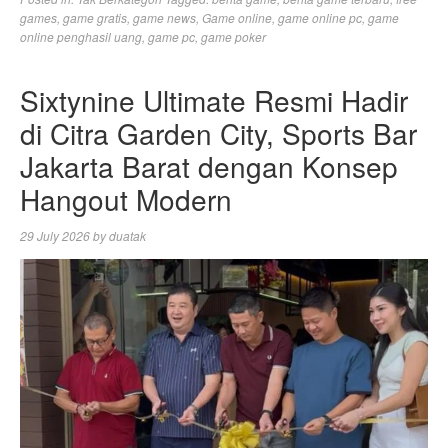
games
,
game gratis
,
game news
,
Game online
,
game online pc
,
game
online penghasil uang
,
game pc
,
game poker
Sixtynine Ultimate Resmi Hadir
di Citra Garden City, Sports Bar
Jakarta Barat dengan Konsep
Hangout Modern
29 July 2026
by
duatak