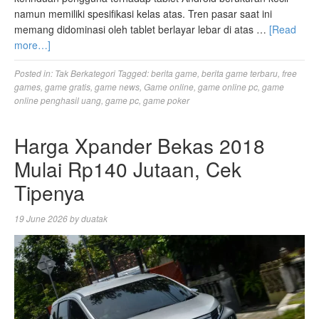
namun memiliki spesifikasi kelas atas. Tren pasar saat ini
memang didominasi oleh tablet berlayar lebar di atas …
[Read
more…]
Posted in:
Tak Berkategori
Tagged:
berita game
,
berita game terbaru
,
free
games
,
game gratis
,
game news
,
Game online
,
game online pc
,
game
online penghasil uang
,
game pc
,
game poker
Harga Xpander Bekas 2018
Mulai Rp140 Jutaan, Cek
Tipenya
19 June 2026
by
duatak