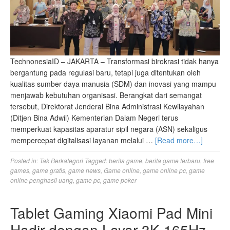
TechnonesiaID – JAKARTA – Transformasi birokrasi tidak hanya
bergantung pada regulasi baru, tetapi juga ditentukan oleh
kualitas sumber daya manusia (SDM) dan inovasi yang mampu
menjawab kebutuhan organisasi. Berangkat dari semangat
tersebut, Direktorat Jenderal Bina Administrasi Kewilayahan
(Ditjen Bina Adwil) Kementerian Dalam Negeri terus
memperkuat kapasitas aparatur sipil negara (ASN) sekaligus
mempercepat digitalisasi layanan melalui …
[Read more…]
Posted in:
Tak Berkategori
Tagged:
berita game
,
berita game terbaru
,
free
games
,
game gratis
,
game news
,
Game online
,
game online pc
,
game
online penghasil uang
,
game pc
,
game poker
Tablet Gaming Xiaomi Pad Mini
Hadir dengan Layar 3K 165Hz