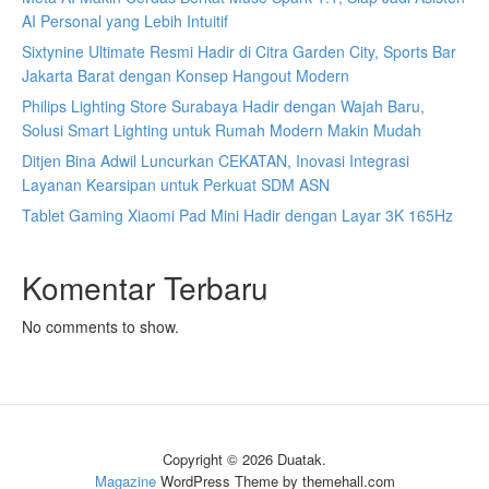
AI Personal yang Lebih Intuitif
Sixtynine Ultimate Resmi Hadir di Citra Garden City, Sports Bar
Jakarta Barat dengan Konsep Hangout Modern
Philips Lighting Store Surabaya Hadir dengan Wajah Baru,
Solusi Smart Lighting untuk Rumah Modern Makin Mudah
Ditjen Bina Adwil Luncurkan CEKATAN, Inovasi Integrasi
Layanan Kearsipan untuk Perkuat SDM ASN
Tablet Gaming Xiaomi Pad Mini Hadir dengan Layar 3K 165Hz
Komentar Terbaru
No comments to show.
Copyright © 2026 Duatak.
Magazine
WordPress Theme by themehall.com