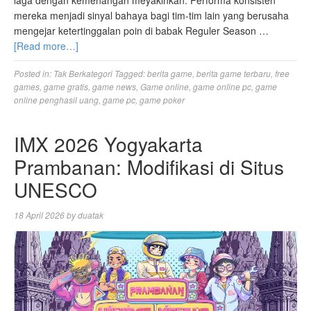
mereka menjadi sinyal bahaya bagi tim-tim lain yang berusaha
mengejar ketertinggalan poin di babak Reguler Season …
[Read more…]
Posted in:
Tak Berkategori
Tagged:
berita game
,
berita game terbaru
,
free
games
,
game gratis
,
game news
,
Game online
,
game online pc
,
game
online penghasil uang
,
game pc
,
game poker
IMX 2026 Yogyakarta
Prambanan: Modifikasi di Situs
UNESCO
18 April 2026
by
duatak