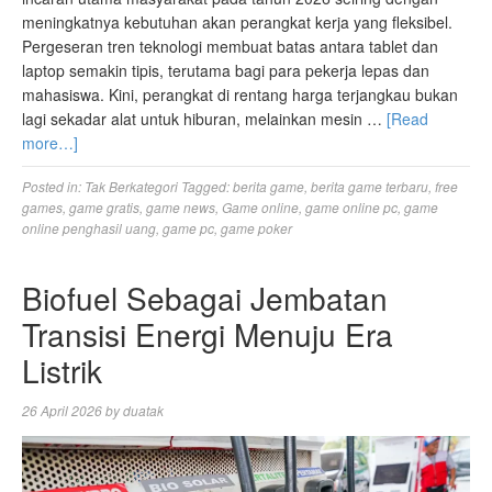
meningkatnya kebutuhan akan perangkat kerja yang fleksibel.
Pergeseran tren teknologi membuat batas antara tablet dan
laptop semakin tipis, terutama bagi para pekerja lepas dan
mahasiswa. Kini, perangkat di rentang harga terjangkau bukan
lagi sekadar alat untuk hiburan, melainkan mesin …
[Read
more…]
Posted in:
Tak Berkategori
Tagged:
berita game
,
berita game terbaru
,
free
games
,
game gratis
,
game news
,
Game online
,
game online pc
,
game
online penghasil uang
,
game pc
,
game poker
Biofuel Sebagai Jembatan
Transisi Energi Menuju Era
Listrik
26 April 2026
by
duatak