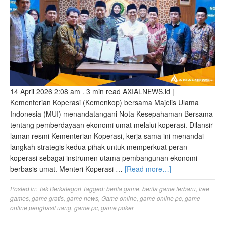
14 April 2026 2:08 am . 3 min read AXIALNEWS.id |
Kementerian Koperasi (Kemenkop) bersama Majelis Ulama
Indonesia (MUI) menandatangani Nota Kesepahaman Bersama
tentang pemberdayaan ekonomi umat melalui koperasi. Dilansir
laman resmi Kementerian Koperasi, kerja sama ini menandai
langkah strategis kedua pihak untuk memperkuat peran
koperasi sebagai instrumen utama pembangunan ekonomi
berbasis umat. Menteri Koperasi …
[Read more…]
Posted in:
Tak Berkategori
Tagged:
berita game
,
berita game terbaru
,
free
games
,
game gratis
,
game news
,
Game online
,
game online pc
,
game
online penghasil uang
,
game pc
,
game poker