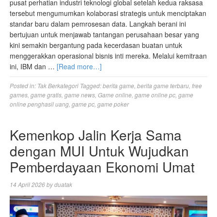
pusat perhatian industri teknologi global setelah kedua raksasa
tersebut mengumumkan kolaborasi strategis untuk menciptakan
standar baru dalam pemrosesan data. Langkah berani ini
bertujuan untuk menjawab tantangan perusahaan besar yang
kini semakin bergantung pada kecerdasan buatan untuk
menggerakkan operasional bisnis inti mereka. Melalui kemitraan
ini, IBM dan …
[Read more…]
Posted in:
Tak Berkategori
Tagged:
berita game
,
berita game terbaru
,
free
games
,
game gratis
,
game news
,
Game online
,
game online pc
,
game
online penghasil uang
,
game pc
,
game poker
Kemenkop Jalin Kerja Sama
dengan MUI Untuk Wujudkan
Pemberdayaan Ekonomi Umat
14 April 2026
by
duatak