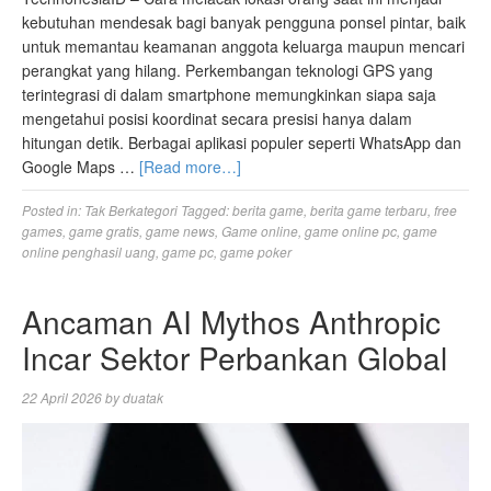
kebutuhan mendesak bagi banyak pengguna ponsel pintar, baik
untuk memantau keamanan anggota keluarga maupun mencari
perangkat yang hilang. Perkembangan teknologi GPS yang
terintegrasi di dalam smartphone memungkinkan siapa saja
mengetahui posisi koordinat secara presisi hanya dalam
hitungan detik. Berbagai aplikasi populer seperti WhatsApp dan
Google Maps …
[Read more…]
Posted in:
Tak Berkategori
Tagged:
berita game
,
berita game terbaru
,
free
games
,
game gratis
,
game news
,
Game online
,
game online pc
,
game
online penghasil uang
,
game pc
,
game poker
Ancaman AI Mythos Anthropic
Incar Sektor Perbankan Global
22 April 2026
by
duatak