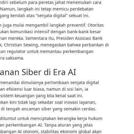
diri sebelum para peretas jahat menemukan cara
. Namun, langkah ini tetap memicu perdebatan
 kendali atas “senjata digital” sekuat ini.
an juga mulai mengambil langkah preventif. Otoritas
ukan komunikasi intensif dengan bank-bank besar
an mereka. Sementara itu, Presiden Asosiasi Bank
k, Christian Sewing, menegaskan bahwa perbankan di
engan regulator untuk memantau perkembangan
ra saksama.
an Siber di Era AI
 menandai dimulainya perlombaan senjata digital
n efisiensi luar biasa, namun di sisi lain, ia
 sistem keuangan yang kita kenal saat ini.
kan kini tidak lagi sekadar soal inovasi layanan,
 di tengah ancaman siber yang semakin cerdas.
i dituntut untuk menciptakan kerangka kerja hukum
 perkembangan AI. Tanpa aturan yang jelas
ngan AI otonom, stabilitas ekonomi global akan