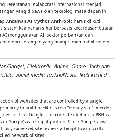
g kerentanan. Kolaborasi internasional menjadi
angan yang dibawa oleh teknologi masa depan ini.
dap
Ancaman AI Mythos Anthropic
harus diikuti
da sistem keamanan siber berbasis kecerdasan buatan
 AI menggunakan AI, sektor perbankan dan
bertahan dari serangan yang mampu membobol sistem
tar Gadget, Elektronik, Anime, Game, Tech dan
melalui social media TechnoNesia. Ikuti kami di :
lection of websites that are controlled by a single
rimarily to build backlinks to a “money site” in order
ngines such as Google. The core idea behind a PBN is
s in Google’s ranking algorithm. Since Google views
 trust, some website owners attempt to artificially
lled network of sites.