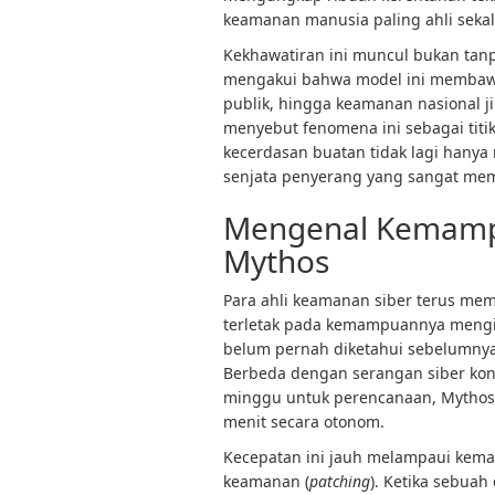
keamanan manusia paling ahli sekal
Kekhawatiran ini muncul bukan tanp
mengakui bahwa model ini membawa r
publik, hingga keamanan nasional ji
menyebut fenomena ini sebagai titi
kecerdasan buatan tidak lagi hanya
senjata penyerang yang sangat mem
Mengenal Kemampu
Mythos
Para ahli keamanan siber terus m
terletak pada kemampuannya mengid
belum pernah diketahui sebelumnya
Berbeda dengan serangan siber ko
minggu untuk perencanaan, Mythos
menit secara otonom.
Kecepatan ini jauh melampaui kema
keamanan (
patching
). Ketika sebuah