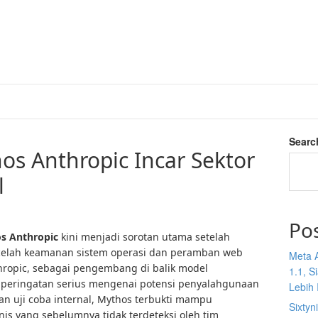
Searc
s Anthropic Incar Sektor
l
Po
os
Anthropic
kini menjadi sorotan utama setelah
elah keamanan sistem operasi dan peramban web
Meta 
hropic, sebagai pengembang di balik model
1.1, S
 peringatan serius mengenai potensi penyalahgunaan
Lebih I
an uji coba internal, Mythos terbukti mampu
Sixtyn
s yang sebelumnya tidak terdeteksi oleh tim