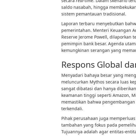
secara
real-time
. Dalam skenario ter
saldo nasabah, hingga membekukan a
sistem pemantauan tradisional.
Laporan terbaru menyebutkan bahwa r
pemerintahan. Menteri Keuangan Ame
Reserve Jerome Powell, dilaporkan
pemimpin bank besar. Agenda utama
kemungkinan serangan yang memanf
Respons Global da
Menyadari bahaya besar yang mengi
meluncurkan Mythos secara luas kepa
sangat dibatasi dan hanya diberikan
keamanan tinggi seperti Amazon, Mic
memastikan bahwa pengembangan te
terkendali.
Pihak perusahaan juga memperluas a
tambahan yang fokus pada pemelihar
Tujuannya adalah agar entitas-ent