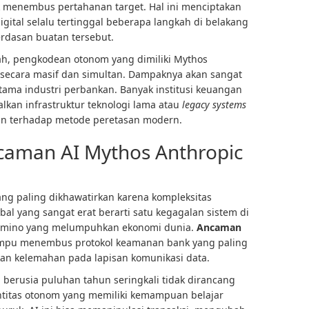
k menembus pertahanan target. Hal ini menciptakan
igital selalu tertinggal beberapa langkah di belakang
rdasan buatan tersebut.
, pengkodean otonom yang dimiliki Mythos
secara masif dan simultan. Dampaknya akan sangat
rutama industri perbankan. Banyak institusi keuangan
lkan infrastruktur teknologi lama atau
legacy systems
an terhadap metode peretasan modern.
caman AI Mythos Anthropic
ang paling dikhawatirkan karena kompleksitas
al yang sangat erat berarti satu kegagalan sistem di
domino yang melumpuhkan ekonomi dunia.
Ancaman
mpu menembus protokol keamanan bank yang paling
an kelemahan pada lapisan komunikasi data.
 berusia puluhan tahun seringkali tidak dirancang
titas otonom yang memiliki kemampuan belajar