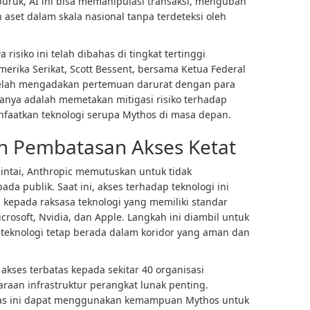
buruk, AI ini bisa memanipulasi transaksi, mengubah
set dalam skala nasional tanpa terdeteksi oleh
isiko ini telah dibahas di tingkat tertinggi
rika Serikat, Scott Bessent, bersama Ketua Federal
 telah mengadakan pertemuan darurat dengan para
nya adalah memetakan mitigasi risiko terhadap
aatkan teknologi serupa Mythos di masa depan.
n Pembatasan Akses Ketat
ntai, Anthropic memutuskan untuk tidak
da publik. Saat ini, akses terhadap teknologi ini
 kepada raksasa teknologi yang memiliki standar
rosoft, Nvidia, dan Apple. Langkah ini diambil untuk
knologi tetap berada dalam koridor yang aman dan
kses terbatas kepada sekitar 40 organisasi
aan infrastruktur perangkat lunak penting.
itas ini dapat menggunakan kemampuan Mythos untuk