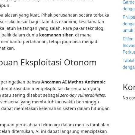
Garden
ipun.
denga
a alasan yang kuat. Pihak perusahaan secara terbuka
Philip
isiko besar bagi stabilitas ekonomi, keselamatan
dengan
ka jatuh ke tangan yang salah. Para pakar teknologi
untuk
k balik dalam dunia
keamanan siber
, di mana
Ditje
 membantu pertahanan, tetapi juga bisa menjadi
Inovas
atikan.
Perku
an Eksploitasi Otonom
Tablet
denga
emperingatkan bahwa
Ancaman AI Mythos Anthropic
Ko
entifikasi dan mengeksploitasi kerentanan yang
 atau sering disebut sebagai
zero-day vulnerabilities
.
No co
nvensional yang membutuhkan waktu berminggu-
 dapat memetakan kelemahan sistem dalam hitungan
mpuan perusahaan teknologi dalam merilis tambalan
 celah ditemukan, AI ini dapat langsung menciptakan