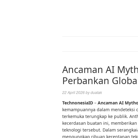
Ancaman AI Mytho
Perbankan Globa
22 April 2026
by
duatak
TechnonesiaID
–
Ancaman AI Myth
kemampuannya dalam mendeteksi c
terkemuka terungkap ke publik. Ant
kecerdasan buatan ini, memberikan
teknologi tersebut. Dalam serangkai
mengungkap ribuan kerentanan tekni