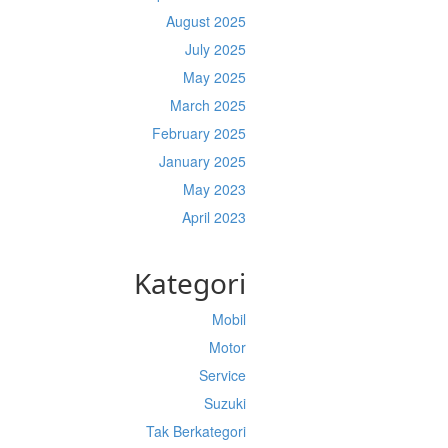
August 2025
July 2025
May 2025
March 2025
February 2025
January 2025
May 2023
April 2023
Kategori
Mobil
Motor
Service
Suzuki
Tak Berkategori