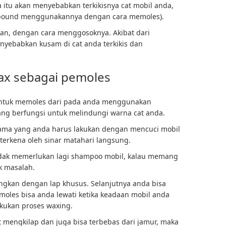
 itu akan menyebabkan terkikisnya cat mobil anda,
mpound menggunakannya dengan cara memoles).
kan, dengan cara menggosoknya. Akibat dari
yebabkan kusam di cat anda terkikis dan
x sebagai pemoles
ntuk memoles dari pada anda menggunakan
yang berfungsi untuk melindungi warna cat anda.
ama yang anda harus lakukan dengan mencuci mobil
terkena oleh sinar matahari langsung.
, tidak memerlukan lagi shampoo mobil, kalau memang
k masalah.
ingkan dengan lap khusus. Selanjutnya anda bisa
oles bisa anda lewati ketika keadaan mobil anda
kukan proses waxing.
at mengkilap dan juga bisa terbebas dari jamur, maka