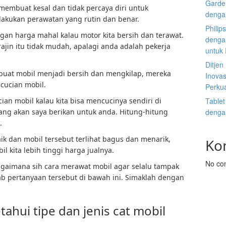
Garden
a membuat kesal dan tidak percaya diri untuk
denga
lakukan perawatan yang rutin dan benar.
Philip
ngan harga mahal kalau motor kita bersih dan terawat.
dengan
jin itu tidak mudah, apalagi anda adalah pekerja
untuk
Ditje
uat mobil menjadi bersih dan mengkilap, mereka
Inovas
cucian mobil.
Perku
an mobil kalau kita bisa mencucinya sendiri di
Tablet
g akan saya berikan untuk anda. Hitung-hitung
denga
.
ik dan mobil tersebut terlihat bagus dan menarik,
Ko
 kita lebih tinggi harga jualnya.
No co
gaimana sih cara merawat mobil agar selalu tampak
b pertanyaan tersebut di bawah ini. Simaklah dengan
ahui tipe dan jenis cat mobil