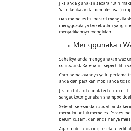
Jika anda gunakan secara rutin maka
Yaitu ketika anda memolesnya (co
Dan memoles itu berarti mengkilap
menggosoknya tersebutlah yang men
menjadikannya mengkilap.
Menggunakan Wa
Sebaikya anda menggunakan wax u
compound. Karena ini seperti lilin 
Cara pemakaiannya yaitu pertama-t
anda dan pastikan mobil anda tidak 
Jika mobil anda tidak terlalu kotor
sangat kotor gunakan shampoo tida
Setelah selesai dan sudah anda ker
memulai untuk memoles. Proses mem
belum kusam, dan anda hanya mela
Agar mobil anda ingin selalu terlih