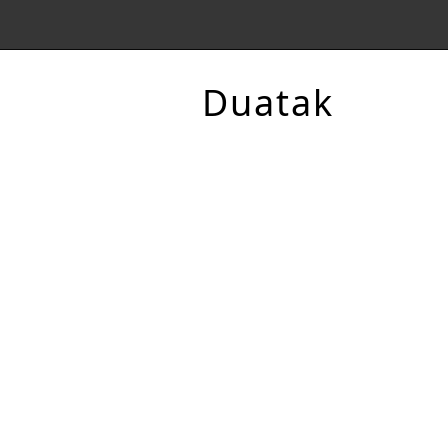
Duatak