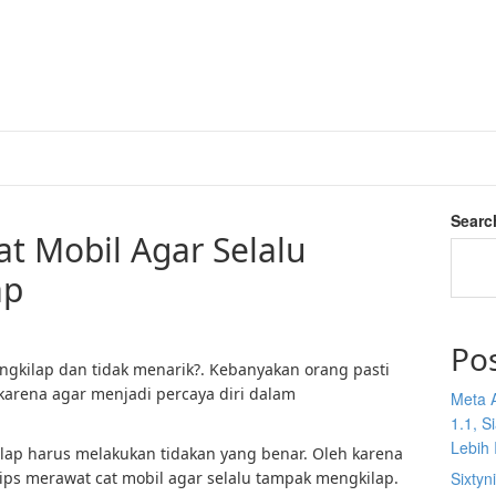
Searc
at Mobil Agar Selalu
ap
Po
engkilap dan tidak menarik?. Kebanyakan orang pasti
arena agar menjadi percaya diri dalam
Meta 
1.1, S
Lebih I
ap harus melakukan tidakan yang benar. Oleh karena
tips merawat cat mobil agar selalu tampak mengkilap.
Sixtyn