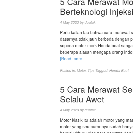
5 Cara Merawat Mo
Berteknologi Injeks
4 May 2023
by
duatak
Perlu kalian tau bahwa cara merawat s
dasarnya tidak jauh berbeda dengan pe
sepeda motor merk Honda beat sangat 
beberapa alasan mengapa orang Indone
[Read more…]
Posted in:
Motor
,
Tips
Tagged:
Honda Beat
5 Cara Merawat Se
Selalu Awet
4 May 2023
by
duatak
Motor klasik itu adalah motor yang ma
motor yang seumurannya sudah banyak 