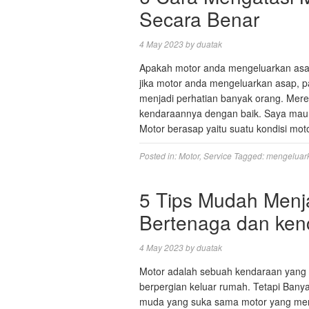
Secara Benar
4 May 2023
by
duatak
Apakah motor anda mengeluarkan asa
jika motor anda mengeluarkan asap, p
menjadi perhatian banyak orang. Me
kendaraannya dengan baik. Saya mau j
Motor berasap yaitu suatu kondisi mo
Posted in:
Motor
,
Service
Tagged:
mengeluar
5 Tips Mudah Menj
Bertenaga dan ke
4 May 2023
by
duatak
Motor adalah sebuah kendaraan yang 
berpergian keluar rumah. Tetapi Bany
muda yang suka sama motor yang memi