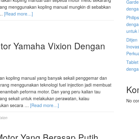
akan kopling manual dan sepeda motor metic sekarang
Garden
yang menggunakan kopling manual mungkin di sebabkan
denga
 …
[Read more…]
Philip
dengan
untuk
Ditje
tor Yamaha Vixion Dengan
Inovas
Perku
Tablet
denga
an kopling manual yang banyak sekali penggemar dan
karang menggunakan teknologi fuel injection jadi membuat
Ko
t menambah peforma motor. Dan yang peru kalian tau
rang sekali untuk melakukan perawatan, kalau
No co
kukan secara …
[Read more…]
xion
Motor Yang Berasap Putih