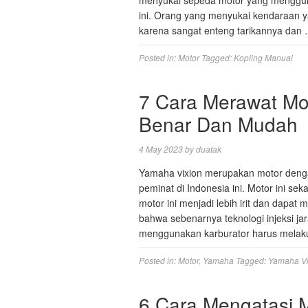
menyukai sepeda motor yang menggun
ini. Orang yang menyukai kendaraan 
karena sangat enteng tarikannya dan
Posted in:
Motor
Tagged:
Kopling Manual
7 Cara Merawat Mo
Benar Dan Mudah
4 May 2023
by
duatak
Yamaha vixion merupakan motor deng
peminat di Indonesia ini. Motor ini se
motor ini menjadi lebih irit dan dapa
bahwa sebenarnya teknologi injeksi ja
menggunakan karburator harus mela
Posted in:
Motor
,
Yamaha
Tagged:
Yamaha Vi
6 Cara Mengatasi 