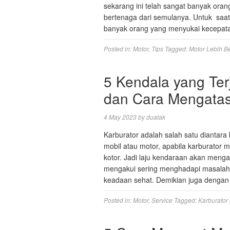
sekarang ini telah sangat banyak oran
bertenaga dari semulanya. Untuk saa
banyak orang yang menyukai kecepata
Posted in:
Motor
,
Tips
Tagged:
Motor Lebih B
5 Kendala yang Ter
dan Cara Mengatas
4 May 2023
by
duatak
Karburator adalah salah satu diantar
mobil atau motor, apabila karburator 
kotor. Jadi laju kendaraan akan meng
mengakui sering menghadapi masalah
keadaan sehat. Demikian juga denga
Posted in:
Motor
,
Service
Tagged:
Karburator