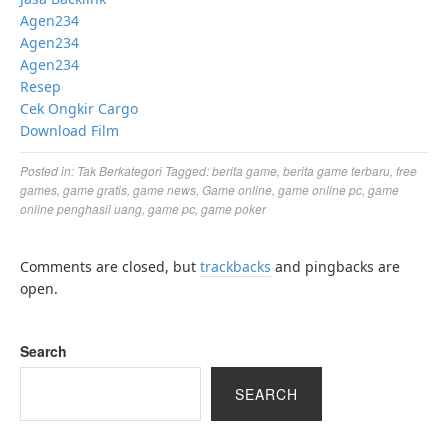
Agen234
Agen234
Agen234
Resep
Cek Ongkir Cargo
Download Film
Posted in:
Tak Berkategori
Tagged:
berita game
,
berita game terbaru
,
free
games
,
game gratis
,
game news
,
Game online
,
game online pc
,
game
online penghasil uang
,
game pc
,
game poker
Comments are closed, but
trackbacks
and pingbacks are
open.
Search
SEARCH