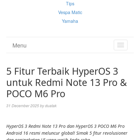
Tips
Vespa Matic
Yamaha
Menu
TOGGL
NAVIGA
5 Fitur Terbaik HyperOS 3
untuk Redmi Note 13 Pro &
POCO M6 Pro
31 December 2025
by
duatak
HyperOS 3 Redmi Note 13 Pro dan HyperOS 3 POCO M6 Pro
Android 16 resmi meluncur global! Simak 5 fitur revolusioner
dan peningkatan UI yang wajib Anda coba.