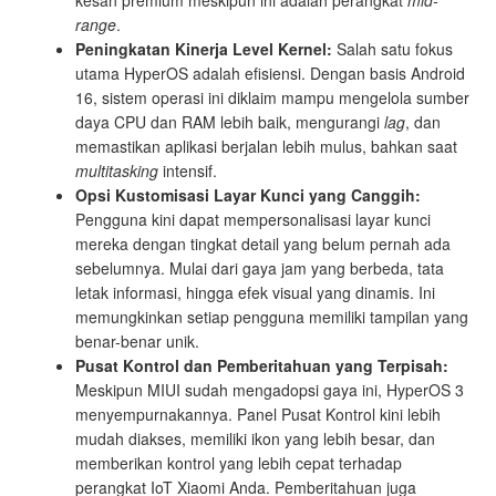
kesan premium meskipun ini adalah perangkat
mid-
range
.
Peningkatan Kinerja Level Kernel:
Salah satu fokus
utama HyperOS adalah efisiensi. Dengan basis Android
16, sistem operasi ini diklaim mampu mengelola sumber
daya CPU dan RAM lebih baik, mengurangi
lag
, dan
memastikan aplikasi berjalan lebih mulus, bahkan saat
multitasking
intensif.
Opsi Kustomisasi Layar Kunci yang Canggih:
Pengguna kini dapat mempersonalisasi layar kunci
mereka dengan tingkat detail yang belum pernah ada
sebelumnya. Mulai dari gaya jam yang berbeda, tata
letak informasi, hingga efek visual yang dinamis. Ini
memungkinkan setiap pengguna memiliki tampilan yang
benar-benar unik.
Pusat Kontrol dan Pemberitahuan yang Terpisah:
Meskipun MIUI sudah mengadopsi gaya ini, HyperOS 3
menyempurnakannya. Panel Pusat Kontrol kini lebih
mudah diakses, memiliki ikon yang lebih besar, dan
memberikan kontrol yang lebih cepat terhadap
perangkat IoT Xiaomi Anda. Pemberitahuan juga