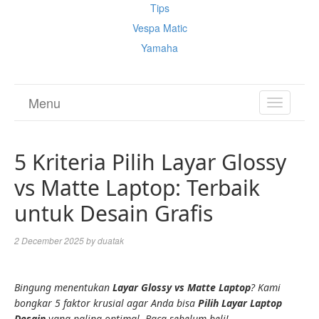
Tips
Vespa Matic
Yamaha
Menu
TOGGL
NAVIGA
5 Kriteria Pilih Layar Glossy
vs Matte Laptop: Terbaik
untuk Desain Grafis
2 December 2025
by
duatak
Bingung menentukan
Layar Glossy vs Matte Laptop
? Kami
bongkar 5 faktor krusial agar Anda bisa
Pilih Layar Laptop
Desain
yang paling optimal. Baca sebelum beli!