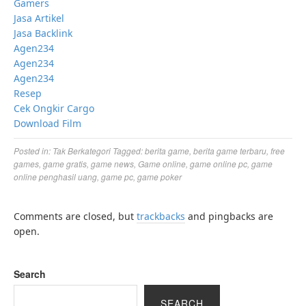
Gamers
Jasa Artikel
Jasa Backlink
Agen234
Agen234
Agen234
Resep
Cek Ongkir Cargo
Download Film
Posted in:
Tak Berkategori
Tagged:
berita game
,
berita game terbaru
,
free
games
,
game gratis
,
game news
,
Game online
,
game online pc
,
game
online penghasil uang
,
game pc
,
game poker
Comments are closed, but
trackbacks
and pingbacks are
open.
Search
SEARCH