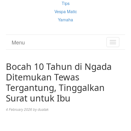
Tips
Vespa Matic
Yamaha
Menu
TOGGL
NAVIGA
Bocah 10 Tahun di Ngada
Ditemukan Tewas
Tergantung, Tinggalkan
Surat untuk Ibu
4 February 2026
by
duatak