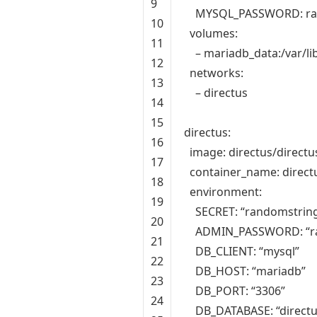
9
MYSQL_PASSWORD
:
ra
10
volumes
:
11
–
mariadb_data
:
/
var
/
li
12
networks
:
13
–
directus
14
15
directus
:
16
image
:
directus
/
directu
17
container_name
:
direct
18
environment
:
19
SECRET
:
“randomstrin
20
ADMIN_PASSWORD
:
“r
21
DB_CLIENT
:
“mysql”
22
DB_HOST
:
“mariadb”
23
DB_PORT
:
“3306”
24
DB_DATABASE
:
“direct