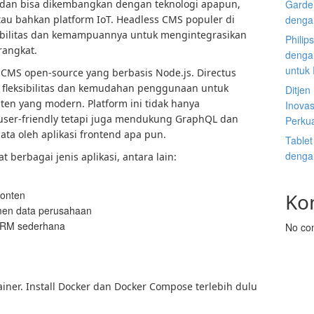
 dan bisa dikembangkan dengan teknologi apapun,
Garden
 atau bahkan platform IoT. Headless CMS populer di
denga
ibilitas dan kemampuannya untuk mengintegrasikan
Philip
rangkat.
dengan
untuk
 CMS open-source yang berbasis Node.js. Directus
l fleksibilitas dan kemudahan penggunaan untuk
Ditje
n yang modern. Platform ini tidak hanya
Inovas
user-friendly tetapi juga mendukung GraphQL dan
Perku
a oleh aplikasi frontend apa pun.
Tablet
denga
berbagai jenis aplikasi, antara lain:
konten
Ko
emen data perusahaan
 CRM sederhana
No co
tainer. Install Docker dan Docker Compose terlebih dulu