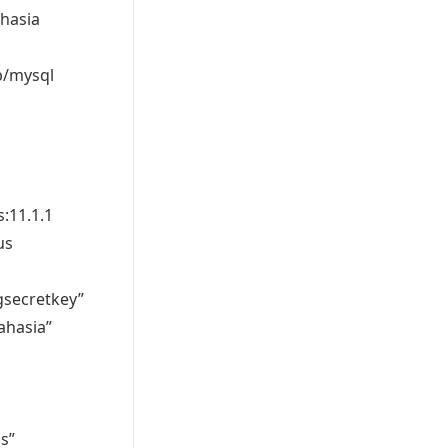
hasia
b
/
mysql
s
:
11.1.1
us
gsecretkey”
ahasia”
us”