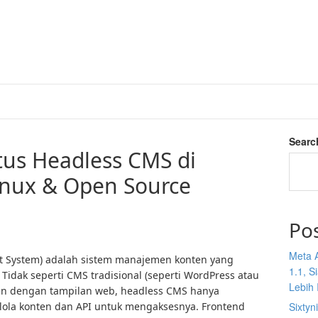
Searc
ctus Headless CMS di
inux & Open Source
Po
Meta 
 System) adalah sistem manajemen konten yang
1.1, S
idak seperti CMS tradisional (seperti WordPress atau
Lebih I
n dengan tampilan web, headless CMS hanya
ola konten dan API untuk mengaksesnya. Frontend
Sixtyn