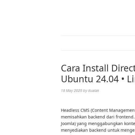
Cara Install Dire
Ubuntu 24.04 • L
18 May 2025
by
duatak
Headless CMS (Content Management
memisahkan backend dari frontend. T
Joomla) yang menggabungkan konte
menyediakan backend untuk mengel