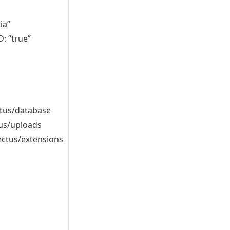
ia”
D
:
“true”
tus
/
database
us
/
uploads
ectus
/
extensions