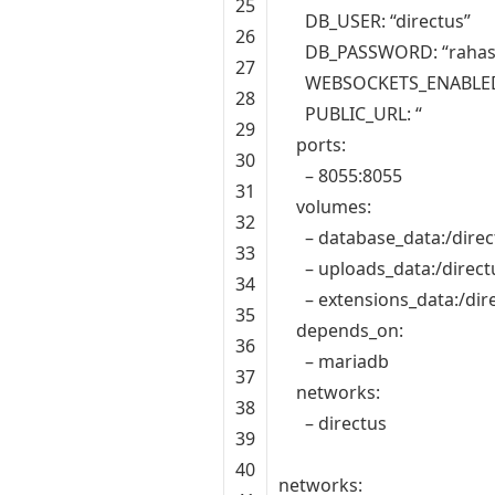
25
DB_USER
:
“directus”
26
DB_PASSWORD
:
“rahas
27
WEBSOCKETS_ENABLE
28
PUBLIC_URL
:
“
29
ports
:
30
–
8055
:
8055
31
volumes
:
32
–
database_data
:
/
direc
33
–
uploads_data
:
/
direct
34
–
extensions_data
:
/
dir
35
depends_on
:
36
–
mariadb
37
networks
:
38
–
directus
39
40
networks
: