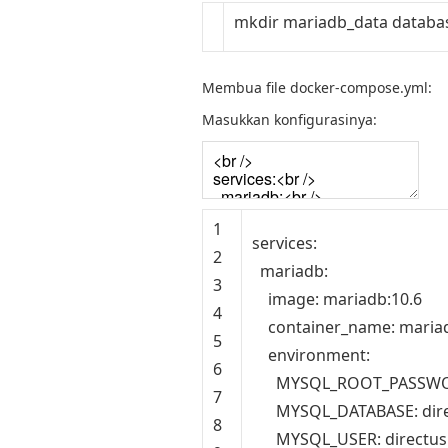
mkdir
mariadb_data
databa
Membua file docker-compose.yml:
Masukkan konfigurasinya:
1
services
:
2
mariadb
:
3
image
:
mariadb
:
10.6
4
container_name
:
maria
5
environment
:
6
MYSQL_ROOT_PASSW
7
MYSQL_DATABASE
:
dir
8
MYSQL_USER
:
directus