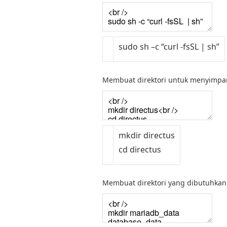
sudo
sh
–
c
“curl -fsSL | sh”
Membuat direktori untuk menyimpan 
mkdir
directus
cd
directus
Membuat direktori yang dibutuhkan