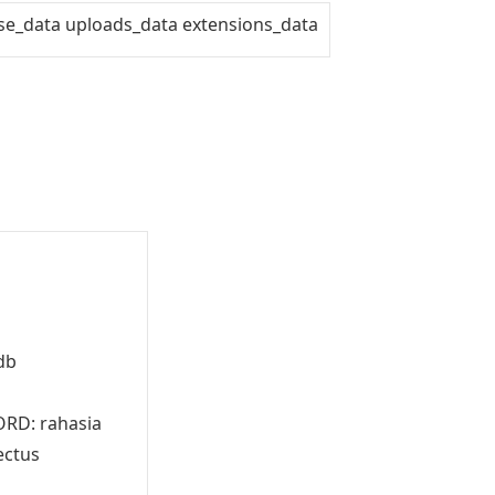
se_data
uploads_data
extensions
_
data
db
ORD
:
rahasia
ectus