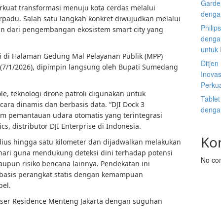
Garden
uat transformasi menuju kota cerdas melalui
denga
erpadu. Salah satu langkah konkret diwujudkan melalui
Philip
an dari pengembangan ekosistem smart city yang
dengan
untuk
i di Halaman Gedung Mal Pelayanan Publik (MPP)
Ditje
7/1/2026), dipimpin langsung oleh Bupati Sumedang
Inovas
Perku
le, teknologi drone patroli digunakan untuk
Tablet
ra dinamis dan berbasis data. “DJI Dock 3
denga
em pemantauan udara otomatis yang terintegrasi
cs, distributor DJI Enterprise di Indonesia.
Ko
dius hingga satu kilometer dan dijadwalkan melakukan
ehari guna mendukung deteksi dini terhadap potensi
No co
pun risiko bencana lainnya. Pendekatan ini
basis perangkat statis dengan kemampuan
bel.
aser Residence Menteng Jakarta dengan suguhan