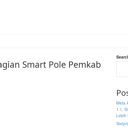
Searc
agian Smart Pole Pemkab
Po
Meta 
1.1, S
Lebih I
Sixtyn