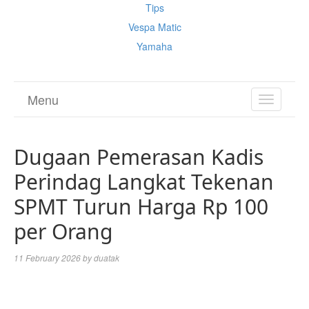
Tips
Vespa Matic
Yamaha
Menu
TOGGL
NAVIGA
Dugaan Pemerasan Kadis
Perindag Langkat Tekenan
SPMT Turun Harga Rp 100
per Orang
11 February 2026
by
duatak