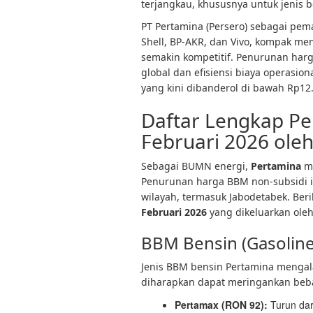
terjangkau, khususnya untuk jenis b
PT Pertamina (Persero) sebagai pe
Shell, BP-AKR, dan Vivo, kompak m
semakin kompetitif. Penurunan harga
global dan efisiensi biaya operasio
yang kini dibanderol di bawah Rp12.0
Daftar Lengkap P
Februari 2026 ole
Sebagai BUMN energi,
Pertamina
me
Penurunan harga BBM non-subsidi ini
wilayah, termasuk Jabodetabek. Ber
Februari 2026
yang dikeluarkan oleh
BBM Bensin (Gasoline
Jenis BBM bensin Pertamina mengala
diharapkan dapat meringankan beban
Pertamax (RON 92):
Turun dar