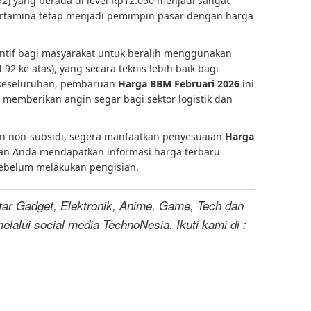
 92) yang berada di level Rp12.050 menjadi sangat
Pertamina tetap menjadi pemimpin pasar dengan harga
sentif bagi masyarakat untuk beralih menggunakan
92 ke atas), yang secara teknis lebih baik bagi
 keseluruhan, pembaruan
Harga BBM Februari 2026
ini
, memberikan angin segar bagi sektor logistik dan
n non-subsidi, segera manfaatkan penyesuaian
Harga
ikan Anda mendapatkan informasi harga terbaru
ebelum melakukan pengisian.
tar Gadget, Elektronik, Anime, Game, Tech dan
melalui social media TechnoNesia. Ikuti kami di :