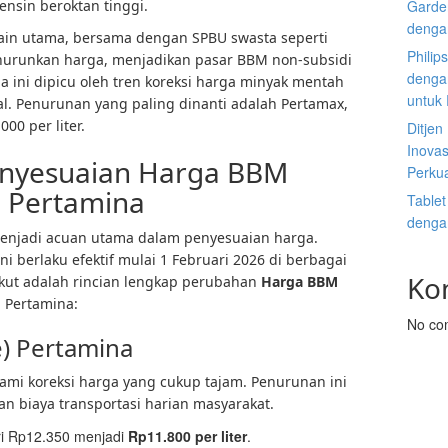
ensin beroktan tinggi.
Garden
denga
main utama, bersama dengan SPBU swasta seperti
Philip
enurunkan harga, menjadikan pasar BBM non-subsidi
dengan
 ini dipicu oleh tren koreksi harga minyak mentah
untuk
nal. Penurunan yang paling dinanti adalah Pertamax,
00 per liter.
Ditje
Inovas
enyesuaian Harga BBM
Perku
h Pertamina
Tablet
denga
njadi acuan utama dalam penyesuaian harga.
 berlaku efektif mulai 1 Februari 2026 di berbagai
Ko
ikut adalah rincian lengkap perubahan
Harga BBM
 Pertamina:
No co
) Pertamina
mi koreksi harga yang cukup tajam. Penurunan ini
 biaya transportasi harian masyarakat.
i Rp12.350 menjadi
Rp11.800 per liter
.