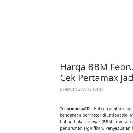
Harga BBM Februa
Cek Pertamax Jad
2 February 2026
by
duatak
TechnonesiaID
– Kabar gembira men
kendaraan bermotor di Indonesia. Mu
bahan bakar minyak (BBM) non-subsi
penurunan signifikan. Penyesuaian