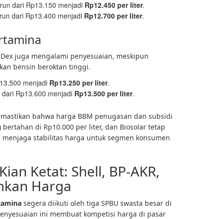
run dari Rp13.150 menjadi
Rp12.450 per liter
.
run dari Rp13.400 menjadi
Rp12.700 per liter
.
ertamina
ri Dex juga mengalami penyesuaian, meskipun
kan bensin beroktan tinggi.
p13.500 menjadi
Rp13.250 per liter
.
 dari Rp13.600 menjadi
Rp13.500 per liter
.
memastikan bahwa harga BBM penugasan dan subsidi
) bertahan di Rp10.000 per liter, dan Biosolar tetap
 ini menjaga stabilitas harga untuk segmen konsumen
ian Ketat: Shell, BP-AKR,
unkan Harga
tamina
segera diikuti oleh tiga SPBU swasta besar di
 Penyesuaian ini membuat kompetisi harga di pasar