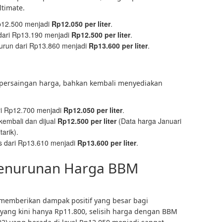
ltimate.
p12.500 menjadi
Rp12.050 per liter
.
dari Rp13.190 menjadi
Rp12.500 per liter
.
urun dari Rp13.860 menjadi
Rp13.600 per liter
.
m persaingan harga, bahkan kembali menyediakan
i Rp12.700 menjadi
Rp12.050 per liter
.
kembali dan dijual
Rp12.500 per liter
(Data harga Januari
arik).
is dari Rp13.610 menjadi
Rp13.600 per liter
.
Penurunan Harga BBM
 memberikan dampak positif yang besar bagi
ang kini hanya Rp11.800, selisih harga dengan BBM