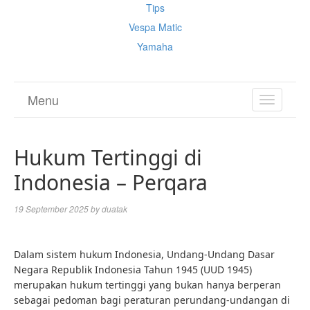
Tips
Vespa Matic
Yamaha
Menu
TOGGL
NAVIGA
Hukum Tertinggi di
Indonesia – Perqara
19 September 2025
by
duatak
Dalam sistem hukum Indonesia, Undang-Undang Dasar
Negara Republik Indonesia Tahun 1945 (UUD 1945)
merupakan hukum tertinggi yang bukan hanya berperan
sebagai pedoman bagi peraturan perundang-undangan di