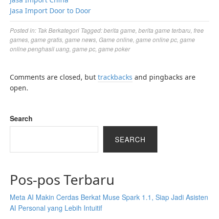
Jasa Import Door to Door
Posted in:
Tak Berkategori
Tagged:
berita game
,
berita game terbaru
,
free
games
,
game gratis
,
game news
,
Game online
,
game online pc
,
game
online penghasil uang
,
game pc
,
game poker
Comments are closed, but
trackbacks
and pingbacks are
open.
Search
SEARCH
Pos-pos Terbaru
Meta AI Makin Cerdas Berkat Muse Spark 1.1, Siap Jadi Asisten
AI Personal yang Lebih Intuitif