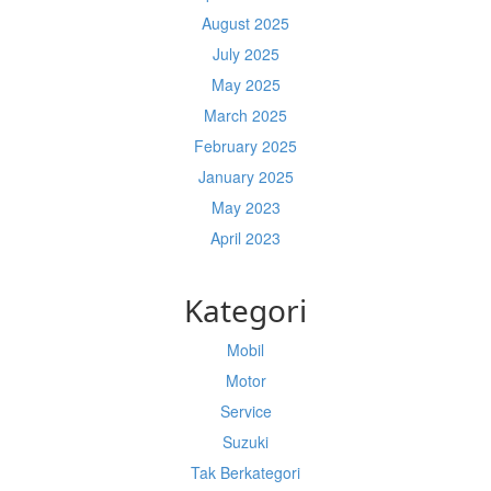
August 2025
July 2025
May 2025
March 2025
February 2025
January 2025
May 2023
April 2023
Kategori
Mobil
Motor
Service
Suzuki
Tak Berkategori