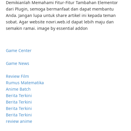
Demikianlah Memahami Fitur-Fitur Tambahan Elementor
dari Plugin, semoga bermanfaat dan dapat membantu
Anda. Jangan lupa untuk share artikel ini kepada teman
sobat. Agar website novri.web.id dapat lebih maju dan
semakin ramai. image by essential addon
Game Center
Game News
Review Film
Rumus Matematika
Anime Batch
Berita Terkini
Berita Terkini
Berita Terkini
Berita Terkini
review anime