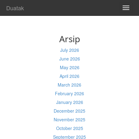
Duatak
TOGG
NAVI
Arsip
July 2026
June 2026
May 2026
April 2026
March 2026
February 2026
January 2026
December 2025
November 2025
October 2025
September 2025