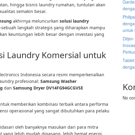
Garden
atan, hingga bisnis laundry rumahan, tuntutan akan
denga
kualitas semakin besar.
Philip
msung
akhirnya meluncurkan
solusi laundry
dengan
—sebuah langkah strategis yang diharapkan mampu
untuk
an keuntungan lebih besar dengan investasi yang
Ditje
Inovas
Perku
si Laundry Komersial untuk
Tablet
denga
ectronics Indonesia secara resmi memperkenalkan
aundry profesional:
Samsung
Washer
Ko
kg
dan
Samsung
Dryer
DV14FG94GCGVSE
No co
untuk memberikan kombinasi terbaik antara performa
siensi operasional yang sangat dibutuhkan para pelaku
idasari oleh banyaknya masukan dari para mitra
 yang lebih mudah dipasang, lebih hemat energi,