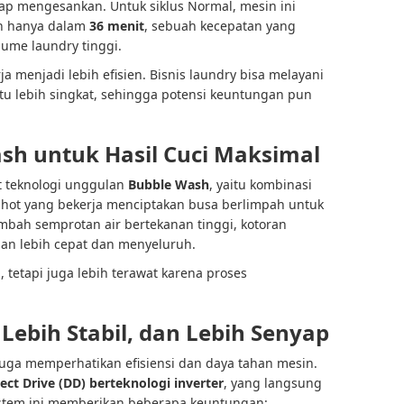
tap mengesankan. Untuk siklus Normal, mesin ini
h hanya dalam
36 menit
, sebuah kecepatan yang
ume laundry tinggi.
 menjadi lebih efisien. Bisnis laundry bisa melayani
u lebih singkat, sehingga potensi keuntungan pun
sh untuk Hasil Cuci Maksimal
at teknologi unggulan
Bubble Wash
, yaitu kombinasi
Shot yang bekerja menciptakan busa berlimpah untuk
ambah semprotan air bertekanan tinggi, kotoran
an lebih cepat dan menyeluruh.
, tetapi juga lebih terawat karena proses
Lebih Stabil, dan Lebih Senyap
uga memperhatikan efisiensi dan daya tahan mesin.
ect Drive (DD) berteknologi inverter
, yang langsung
istem ini memberikan beberapa keuntungan: