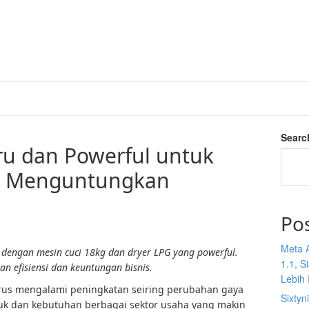
Searc
ru dan Powerful untuk
ih Menguntungkan
Po
Meta 
l dengan mesin cuci 18kg dan dryer LPG yang powerful.
1.1, S
an efisiensi dan keuntungan bisnis.
Lebih I
erus mengalami peningkatan seiring perubahan gaya
Sixtyn
uk dan kebutuhan berbagai sektor usaha yang makin