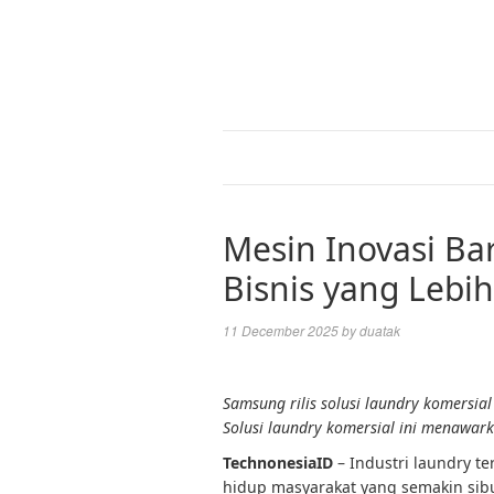
Mesin Inovasi Ba
Bisnis yang Leb
11 December 2025
by
duatak
Samsung rilis solusi laundry komersia
Solusi laundry komersial ini menawark
TechnonesiaID
– Industri laundry t
hidup masyarakat yang semakin sib