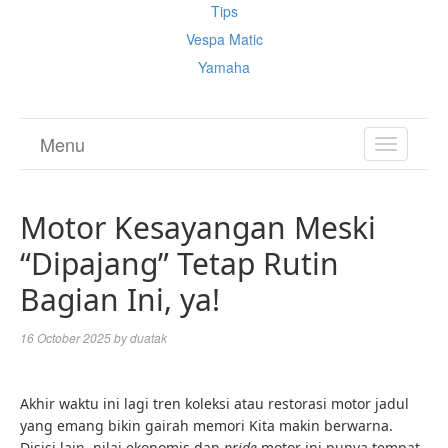
Tips
Vespa Matic
Yamaha
Menu
TOGGL
NAVIGA
Motor Kesayangan Meski
“Dipajang” Tetap Rutin
Bagian Ini, ya!
16 October 2025
by
duatak
Akhir waktu ini lagi tren koleksi atau restorasi motor jadul
yang emang bikin gairah memori Kita makin berwarna.
Disisi lain, nilai ekonomis dan
pride
motor ini punya tempat