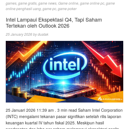
games
,
game gratis
,
game news
,
Game online
,
game online pc
,
game
online penghasil uang
,
game pc
,
game poker
Intel Lampaui Ekspektasi Q4, Tapi Saham
Tertekan oleh Outlook 2026
25 January 2026
by
duatak
25 Januari 2026 11:39 am . 3 min read Saham Intel Corporation
(INTC) mengalami tekanan pasar signifikan setelah rilis laporan
keuangan kuartal IV tahun fiskal 2025. Meskipun hasil
pendapatan dan laba per saham melampaui ekspektasi analis,