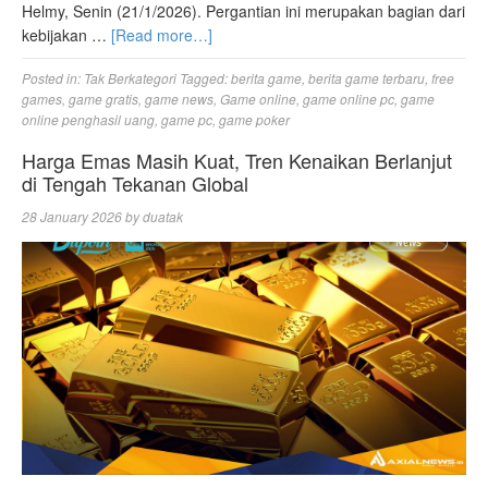
Helmy, Senin (21/1/2026). Pergantian ini merupakan bagian dari
kebijakan …
[Read more…]
Posted in:
Tak Berkategori
Tagged:
berita game
,
berita game terbaru
,
free
games
,
game gratis
,
game news
,
Game online
,
game online pc
,
game
online penghasil uang
,
game pc
,
game poker
Harga Emas Masih Kuat, Tren Kenaikan Berlanjut
di Tengah Tekanan Global
28 January 2026
by
duatak