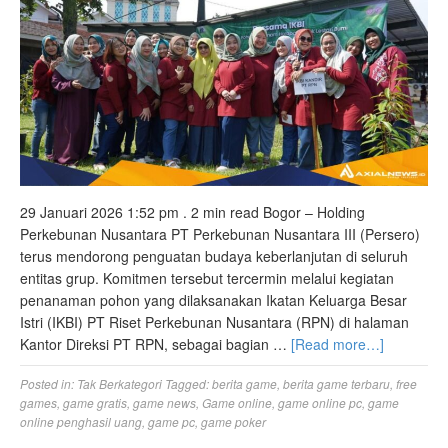
29 Januari 2026 1:52 pm . 2 min read Bogor – Holding
Perkebunan Nusantara PT Perkebunan Nusantara III (Persero)
terus mendorong penguatan budaya keberlanjutan di seluruh
entitas grup. Komitmen tersebut tercermin melalui kegiatan
penanaman pohon yang dilaksanakan Ikatan Keluarga Besar
Istri (IKBI) PT Riset Perkebunan Nusantara (RPN) di halaman
Kantor Direksi PT RPN, sebagai bagian …
[Read more…]
Posted in:
Tak Berkategori
Tagged:
berita game
,
berita game terbaru
,
free
games
,
game gratis
,
game news
,
Game online
,
game online pc
,
game
online penghasil uang
,
game pc
,
game poker