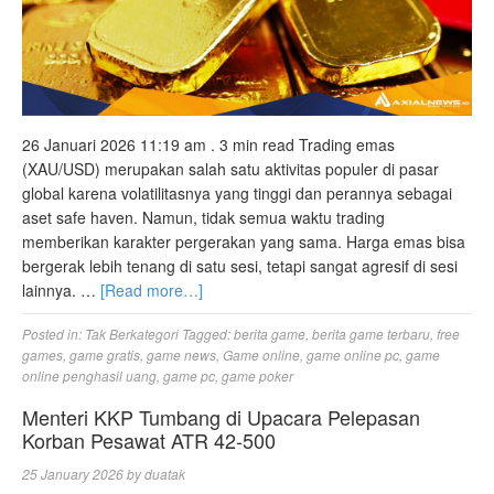
26 Januari 2026 11:19 am . 3 min read Trading emas
(XAU/USD) merupakan salah satu aktivitas populer di pasar
global karena volatilitasnya yang tinggi dan perannya sebagai
aset safe haven. Namun, tidak semua waktu trading
memberikan karakter pergerakan yang sama. Harga emas bisa
bergerak lebih tenang di satu sesi, tetapi sangat agresif di sesi
lainnya. …
[Read more…]
Posted in:
Tak Berkategori
Tagged:
berita game
,
berita game terbaru
,
free
games
,
game gratis
,
game news
,
Game online
,
game online pc
,
game
online penghasil uang
,
game pc
,
game poker
Menteri KKP Tumbang di Upacara Pelepasan
Korban Pesawat ATR 42-500
25 January 2026
by
duatak