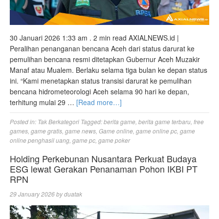
30 Januari 2026 1:33 am . 2 min read AXIALNEWS.id |
Peralihan penanganan bencana Aceh dari status darurat ke
pemulihan bencana resmi ditetapkan Gubernur Aceh Muzakir
Manaf atau Mualem. Berlaku selama tiga bulan ke depan status
ini. “Kami menetapkan status transisi darurat ke pemulihan
bencana hidrometeorologi Aceh selama 90 hari ke depan,
terhitung mulai 29 …
[Read more…]
Posted in:
Tak Berkategori
Tagged:
berita game
,
berita game terbaru
,
free
games
,
game gratis
,
game news
,
Game online
,
game online pc
,
game
online penghasil uang
,
game pc
,
game poker
Holding Perkebunan Nusantara Perkuat Budaya
ESG lewat Gerakan Penanaman Pohon IKBI PT
RPN
29 January 2026
by
duatak