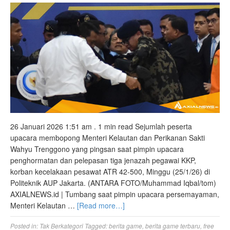
26 Januari 2026 1:51 am . 1 min read Sejumlah peserta
upacara membopong Menteri Kelautan dan Perikanan Sakti
Wahyu Trenggono yang pingsan saat pimpin upacara
penghormatan dan pelepasan tiga jenazah pegawai KKP,
korban kecelakaan pesawat ATR 42-500, Minggu (25/1/26) di
Politeknik AUP Jakarta. (ANTARA FOTO/Muhammad Iqbal/tom)
AXIALNEWS.id | Tumbang saat pimpin upacara persemayaman,
Menteri Kelautan …
[Read more…]
Posted in:
Tak Berkategori
Tagged:
berita game
,
berita game terbaru
,
free