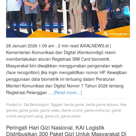
28 Januari 2026 1:09 am . 2 min read AXIALNEWS.id |
Kementerian Komunikasi dan Digital (Kemkomdigi) resmi
memberlakukan aturan Registrasi SIM Card biometrik.
Masyarakat kini diwajibkan menggunakan pengenalan wajah
(face recognition) jika ingin mengaktifkan nomor HP. Kewajiban
penggunaan data biometrik ini tertuang dalam Peraturan
Menteri Komunikasi dan Digital Nomor 7 Tahun 2026 tentang
Registrasi Pelanggan …
[Read more…]
Posted in:
Tak Berkategori
Tagged:
berita game
,
berita game terbaru
,
free
games
,
game gratis
,
game news
,
Game online
,
game online pc
,
game
online penghasil uang
,
game pc
,
game poker
Peringati Hari Gizi Nasional, KAI Logistik
Distribusikan 300 Paket Gizi Untuk Masyarakat Di