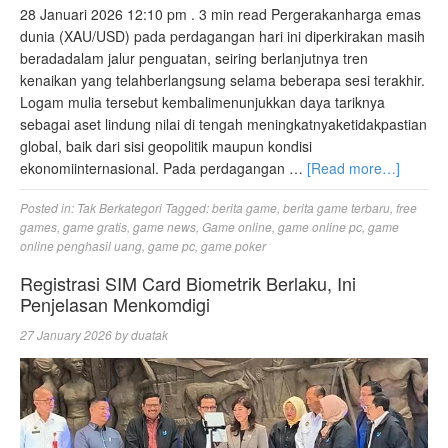
28 Januari 2026 12:10 pm . 3 min read Pergerakanharga emas
dunia (XAU/USD) pada perdagangan hari ini diperkirakan masih
beradadalam jalur penguatan, seiring berlanjutnya tren
kenaikan yang telahberlangsung selama beberapa sesi terakhir.
Logam mulia tersebut kembalimenunjukkan daya tariknya
sebagai aset lindung nilai di tengah meningkatnyaketidakpastian
global, baik dari sisi geopolitik maupun kondisi
ekonomiinternasional. Pada perdagangan …
[Read more…]
Posted in:
Tak Berkategori
Tagged:
berita game
,
berita game terbaru
,
free
games
,
game gratis
,
game news
,
Game online
,
game online pc
,
game
online penghasil uang
,
game pc
,
game poker
Registrasi SIM Card Biometrik Berlaku, Ini
Penjelasan Menkomdigi
27 January 2026
by
duatak