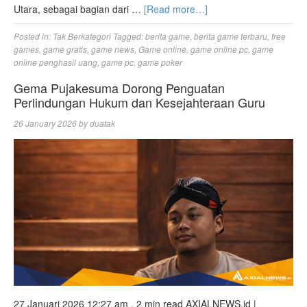
Utara, sebagai bagian dari …
[Read more…]
Posted in:
Tak Berkategori
Tagged:
berita game
,
berita game terbaru
,
free
games
,
game gratis
,
game news
,
Game online
,
game online pc
,
game
online penghasil uang
,
game pc
,
game poker
Gema Pujakesuma Dorong Penguatan
Perlindungan Hukum dan Kesejahteraan Guru
26 January 2026
by
duatak
27 Januari 2026 12:27 am . 2 min read AXIALNEWS.id |