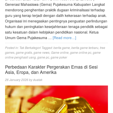
Generasi Mahasiswa (Gema) Pujakesuma Kabupaten Langkat
mendorong penghentian praktik dugaan kriminalisasi terhadap
guru yang kerap terjadi dengan dalih kekerasan terhadap anak.
Organisasi ini menegaskan pentingnya penguatan perlindungan
hukum dan peningkatan kesejahteraan tenaga pendidik sebagai
satu kesatuan dalam kebijakan pendidikan nasional. Ketua
Umum Gema Pujakesuma …
[Read more…]
Posted in:
Tak Berkategori
Tagged:
berita game
,
berita game terbaru
,
free
games
,
game gratis
,
game news
,
Game online
,
game online pc
,
game
online penghasil uang
,
game pc
,
game poker
Perbedaan Karakter Pergerakan Emas di Sesi
Asia, Eropa, dan Amerika
26 January 2026
by
duatak