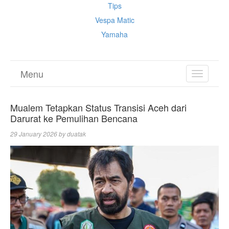
Tips
Vespa Matic
Yamaha
Menu
TOGGL
NAVIGA
Mualem Tetapkan Status Transisi Aceh dari
Darurat ke Pemulihan Bencana
29 January 2026
by
duatak