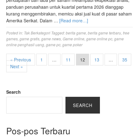
panduan perusahaan untuk kuartal pertama 2026 dianggap
kurang menggembirakan, memicu aksi jual kuat di pasar saham
Amerika Serikat. Dalam …
[Read more…]
Posted in:
Tak Berkategori
Tagged:
berita game
,
berita game terbaru
,
free
games
,
game gratis
,
game news
,
Game online
,
game online pc
,
game
online penghasil uang
,
game pc
,
game poker
« Previous
1
…
11
12
13
…
35
Next »
Search
SEARCH
Pos-pos Terbaru