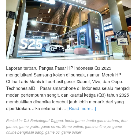
Laporan terbaru Pangsa Pasar HP Indonesia Q3 2025
mengejutkan! Samsung kokoh di puncak, namun Merek HP
China Laris Manis ini berhasil geser Xiaomi, Vivo, dan Oppo.
TechnonesiaID – Pasar smartphone di Indonesia selalu menjadi
medan pertempuran sengit, dan kuartal ketiga (Q3) tahun 2025
membuktikan dinamika tersebut jauh lebih menarik dari yang
diperkirakan. Jika selama ini …
[Read more…]
Posted in:
Tak Berkategori
Tagged:
berita game
,
berita game terbaru
,
free
games
,
game gratis
,
game news
,
Game online
,
game online pc
,
game
online penghasil uang
,
game pc
,
game poker