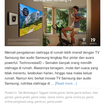
Nikmati pengalaman olahraga di rumah lebih imersif dengan TV
Samsung dan audio Samsung lengkap fitur pintar dan suara
powerful. TechnonesiaID – Semakin banyak orang memilih
olahraga di rumah. Alasannya beragam, mulai dari cuaca yang
tidak menentu, kesibukan harian, hingga rasa malas keluar
rumah. Namun kini, berkat inovasi TV Samsung dan audio
Samsung, rutinitas olahraga di …
[Read more…]
Posted in:
Tak Berkategori
Tagged:
berita game
,
berita game terbaru
,
free
games
,
game gratis
,
game news
,
Game online
,
game online pc
,
game
online penghasil uang
,
game pc
,
game poker