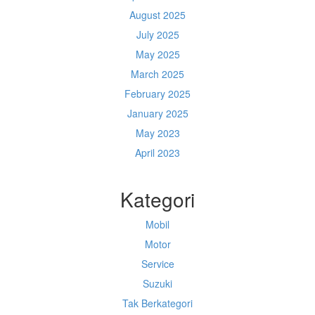
August 2025
July 2025
May 2025
March 2025
February 2025
January 2025
May 2023
April 2023
Kategori
Mobil
Motor
Service
Suzuki
Tak Berkategori