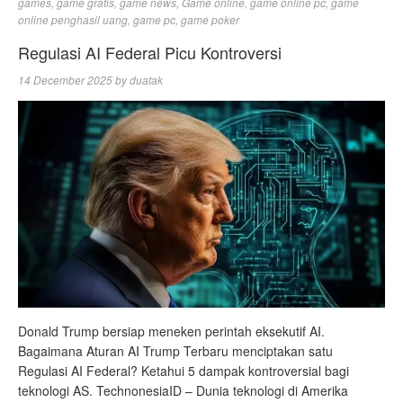
games
,
game gratis
,
game news
,
Game online
,
game online pc
,
game
online penghasil uang
,
game pc
,
game poker
Regulasi AI Federal Picu Kontroversi
14 December 2025
by
duatak
Donald Trump bersiap meneken perintah eksekutif AI.
Bagaimana Aturan AI Trump Terbaru menciptakan satu
Regulasi AI Federal? Ketahui 5 dampak kontroversial bagi
teknologi AS. TechnonesiaID – Dunia teknologi di Amerika