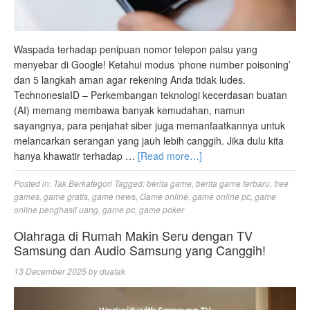
Waspada terhadap penipuan nomor telepon palsu yang
menyebar di Google! Ketahui modus ‘phone number poisoning’
dan 5 langkah aman agar rekening Anda tidak ludes.
TechnonesiaID – Perkembangan teknologi kecerdasan buatan
(AI) memang membawa banyak kemudahan, namun
sayangnya, para penjahat siber juga memanfaatkannya untuk
melancarkan serangan yang jauh lebih canggih. Jika dulu kita
hanya khawatir terhadap …
[Read more…]
Posted in:
Tak Berkategori
Tagged:
berita game
,
berita game terbaru
,
free
games
,
game gratis
,
game news
,
Game online
,
game online pc
,
game
online penghasil uang
,
game pc
,
game poker
Olahraga di Rumah Makin Seru dengan TV
Samsung dan Audio Samsung yang Canggih!
13 December 2025
by
duatak