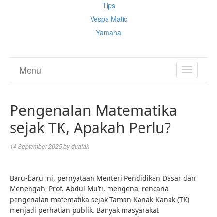
Tips
Vespa Matic
Yamaha
Menu
TOGGL
NAVIGA
Pengenalan Matematika
sejak TK, Apakah Perlu?
14 September 2025
by
duatak
Baru-baru ini, pernyataan Menteri Pendidikan Dasar dan
Menengah, Prof. Abdul Mu’ti, mengenai rencana
pengenalan matematika sejak Taman Kanak-Kanak (TK)
menjadi perhatian publik. Banyak masyarakat