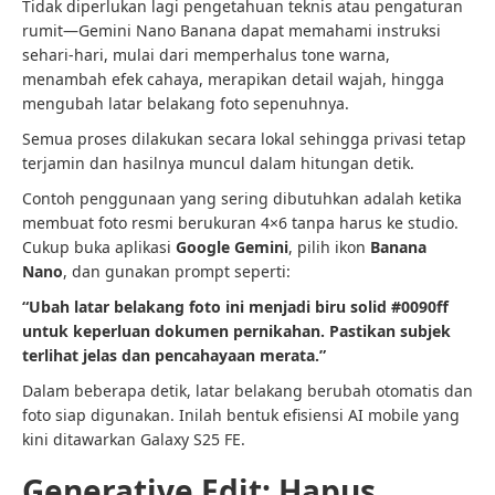
Tidak diperlukan lagi pengetahuan teknis atau pengaturan
rumit—Gemini Nano Banana dapat memahami instruksi
sehari-hari, mulai dari memperhalus tone warna,
menambah efek cahaya, merapikan detail wajah, hingga
mengubah latar belakang foto sepenuhnya.
Semua proses dilakukan secara lokal sehingga privasi tetap
terjamin dan hasilnya muncul dalam hitungan detik.
Contoh penggunaan yang sering dibutuhkan adalah ketika
membuat foto resmi berukuran 4×6 tanpa harus ke studio.
Cukup buka aplikasi
Google Gemini
, pilih ikon
Banana
Nano
, dan gunakan prompt seperti:
“Ubah latar belakang foto ini menjadi biru solid #0090ff
untuk keperluan dokumen pernikahan. Pastikan subjek
terlihat jelas dan pencahayaan merata.”
Dalam beberapa detik, latar belakang berubah otomatis dan
foto siap digunakan. Inilah bentuk efisiensi AI mobile yang
kini ditawarkan Galaxy S25 FE.
Generative Edit: Hapus,