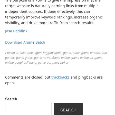
The purpose of a PBN is to give the impression that the
target website is naturally earning links from multiple
independent sources. If done effectively, this can
temporarily improve keyword rankings, increase organic
visibility, and drive more traffic from search results.
Jasa Backlink
Download Anime Batch
Posted in:
Tak Berkategori
Tagged:
berita game
,
berita game terbaru
,
free
games
,
game gratis
,
game news
,
Game online
,
game online pc
,
game
online penghasil uang
,
game pc
,
game poker
Comments are closed, but
trackbacks
and pingbacks are
open.
Search
SEARCH