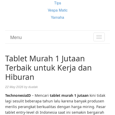
Tips
Vespa Matic
Yamaha
Menu
TOGGL
NAVIGA
Tablet Murah 1 Jutaan
Terbaik untuk Kerja dan
Hiburan
22 May 2026
by
duatak
TechnonesiaID
– Mencari
tablet murah
1 jutaan
kini tidak
lagi sesulit beberapa tahun lalu karena banyak produsen
merilis perangkat berkualitas dengan harga miring. Pasar
tablet entry-level di Indonesia saat ini semakin bergairah