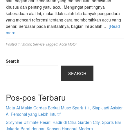
satu bagian dari kendaraan yang memerlukan perawatan
khusus dan penting yaitu accu. Mengingat pentingnya
keberadaan alat ini, maka tidak salah bila banyak pengendara
yang mencari referensi tentang cara membersihkan accu yang
benar. Berdasar pada manfaatnya, bagian ini adalah …
[Read
more…]
Posted in:
Motor
,
Service
Tagged:
Accu Motor
Search
SEARCH
Pos-pos Terbaru
Meta AI Makin Cerdas Berkat Muse Spark 1.1, Siap Jadi Asisten
AI Personal yang Lebih Intuitif
Sixtynine Ultimate Resmi Hadir di Citra Garden City, Sports Bar
Jakarta Barat dengan Konsep Hangout Modern