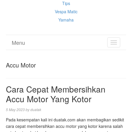
Tips
Vespa Matic
Yamaha
Menu
TOGGL
NAVIGA
Accu Motor
Cara Cepat Membersihkan
Accu Motor Yang Kotor
5 May 2023
by
duatak
Pada kesempatan kali ini duatak.com akan membagikan sedikit
cara cepat membersihkan accu motor yang kotor karena salah