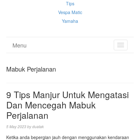
Tips
Vespa Matic
Yamaha
Menu
TOGGL
NAVIGA
Mabuk Perjalanan
9 Tips Manjur Untuk Mengatasi
Dan Mencegah Mabuk
Perjalanan
5 May 2023
by
duatak
Ketika anda bepergian jauh dengan menggunakan kendaraan