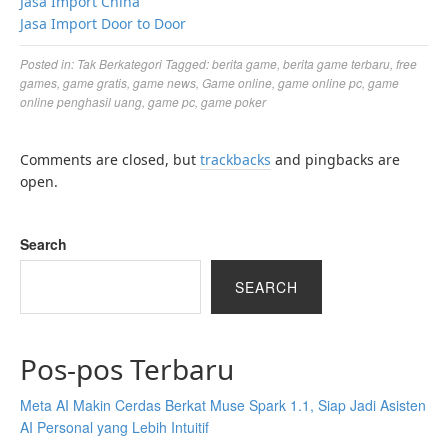
Jasa Import China
Jasa Import Door to Door
Posted in:
Tak Berkategori
Tagged:
berita game
,
berita game terbaru
,
free
games
,
game gratis
,
game news
,
Game online
,
game online pc
,
game
online penghasil uang
,
game pc
,
game poker
Comments are closed, but
trackbacks
and pingbacks are
open.
Search
SEARCH
Pos-pos Terbaru
Meta AI Makin Cerdas Berkat Muse Spark 1.1, Siap Jadi Asisten
AI Personal yang Lebih Intuitif