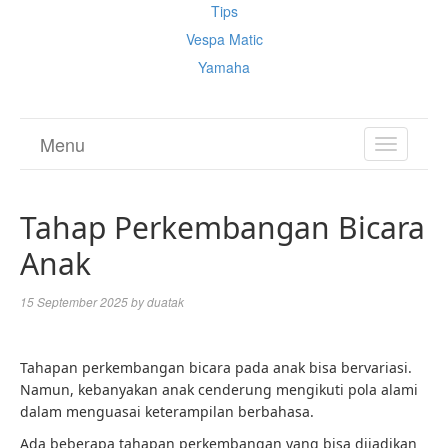
Tips
Vespa Matic
Yamaha
Menu
TOGGL
NAVIGA
Tahap Perkembangan Bicara
Anak
15 September 2025
by
duatak
Tahapan perkembangan bicara pada anak bisa bervariasi.
Namun, kebanyakan anak cenderung mengikuti pola alami
dalam menguasai keterampilan berbahasa.
Ada beberapa tahapan perkembangan yang bisa dijadikan